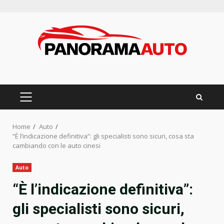
Skip
to
content
PRIMARY
MENU
Home
Auto
“È l’indicazione definitiva”: gli specialisti sono sicuri, cosa sta
cambiando con le auto cinesi
Auto
“È l’indicazione definitiva”:
gli specialisti sono sicuri,