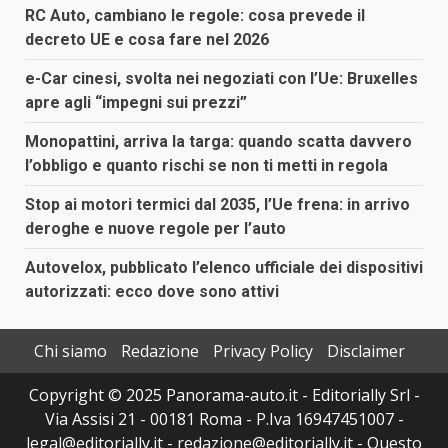
RC Auto, cambiano le regole: cosa prevede il
decreto UE e cosa fare nel 2026
e-Car cinesi, svolta nei negoziati con l’Ue: Bruxelles
apre agli “impegni sui prezzi”
Monopattini, arriva la targa: quando scatta davvero
l’obbligo e quanto rischi se non ti metti in regola
Stop ai motori termici dal 2035, l’Ue frena: in arrivo
deroghe e nuove regole per l’auto
Autovelox, pubblicato l’elenco ufficiale dei dispositivi
autorizzati: ecco dove sono attivi
Chi siamo
Redazione
Privacy Policy
Disclaimer
Copyright © 2025 Panorama-auto.it - Editorially Srl -
Via Assisi 21 - 00181 Roma - P.Iva 16947451007 -
legal@editorially.it - redazione@editorially.it - Questo