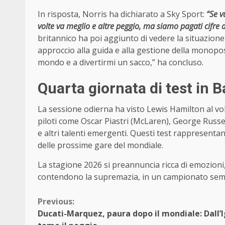
In risposta, Norris ha dichiarato a Sky Sport:
“Se v
volte va meglio e altre peggio, ma siamo pagati cifre 
britannico ha poi aggiunto di vedere la situazione
approccio alla guida e alla gestione della monopo
mondo e a divertirmi un sacco,” ha concluso.
Quarta giornata di test in B
La sessione odierna ha visto Lewis Hamilton al vol
piloti come Oscar Piastri (McLaren), George Russel
e altri talenti emergenti. Questi test rappresentano
delle prossime gare del mondiale.
La stagione 2026 si preannuncia ricca di emozioni, c
contendono la supremazia, in un campionato semp
Continue
Previous:
Ducati-Marquez, paura dopo il mondiale: Dall’
Reading