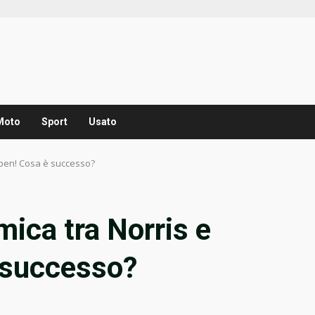
Moto
Sport
Usato
ppen! Cosa è successo?
mica tra Norris e
 successo?