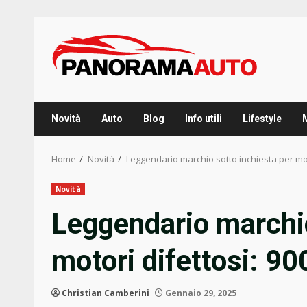
Skip
to
content
Novità
Auto
Blog
Info utili
Lifestyle
Home
Novità
Leggendario marchio sotto inchiesta per moto
Novità
Leggendario marchio
motori difettosi: 90
Christian Camberini
Gennaio 29, 2025