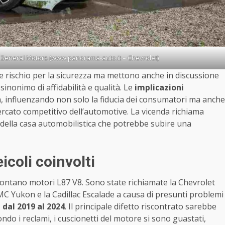
 General Motors (www.panorama-auto.it – Chevrolet)
 rischio per la sicurezza ma mettono anche in discussione
inonimo di affidabilità e qualità. Le
implicazioni
, influenzando non solo la fiducia dei consumatori ma anche
mercato competitivo dell’automotive. La vicenda richiama
à della casa automobilistica che potrebbe subire una
icoli coinvolti
ontano motori L87 V8. Sono state richiamate la Chevrolet
MC Yukon e la Cadillac Escalade a causa di presunti problemi
i dal 2019 al 2024
. Il principale difetto riscontrato sarebbe
ondo i reclami, i cuscionetti del motore si sono guastati,