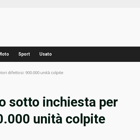
Moto
Sport
Usato
ri difettosi: 900.000 unità colpite
 sotto inchiesta per
0.000 unità colpite