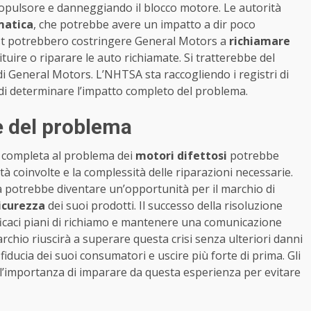
opulsore e danneggiando il blocco motore. Le autorità
matica
, che potrebbe avere un impatto a dir poco
i test potrebbero costringere General Motors a
richiamare
ituire o riparare le auto richiamate. Si tratterebbe del
 di General Motors. L’NHTSA sta raccogliendo i registri di
 di determinare l’impatto completo del problema.
ne del problema
e completa al problema dei
motori difettosi
potrebbe
à coinvolte e la complessità delle riparazioni necessarie.
a potrebbe diventare un’opportunità per il marchio di
sicurezza
dei suoi prodotti. Il successo della risoluzione
fficaci piani di richiamo e mantenere una comunicazione
marchio riuscirà a superare questa crisi senza ulteriori danni
iducia dei suoi consumatori e uscire più forte di prima. Gli
 l’importanza di imparare da questa esperienza per evitare