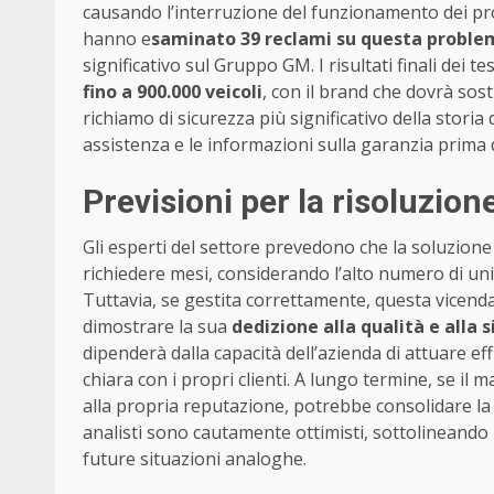
causando l’interruzione del funzionamento dei pr
hanno e
saminato 39 reclami su questa proble
significativo sul Gruppo GM. I risultati finali de
fino a 900.000 veicoli
, con il brand che dovrà sost
richiamo di sicurezza più significativo della storia
assistenza e le informazioni sulla garanzia prima
Previsioni per la risoluzio
Gli esperti del settore prevedono che la soluzion
richiedere mesi, considerando l’alto numero di unit
Tuttavia, se gestita correttamente, questa vicend
dimostrare la sua
dedizione alla qualità e alla 
dipenderà dalla capacità dell’azienda di attuare e
chiara con i propri clienti. A lungo termine, se il 
alla propria reputazione, potrebbe consolidare la f
analisti sono cautamente ottimisti, sottolineando
future situazioni analoghe.