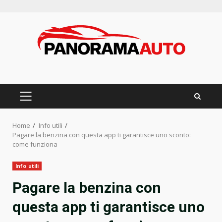
Skip
to
content
PRIMARY
MENU
Home
Info utili
Pagare la benzina con questa app ti garantisce uno sconto:
come funziona
Info utili
Pagare la benzina con
questa app ti garantisce uno