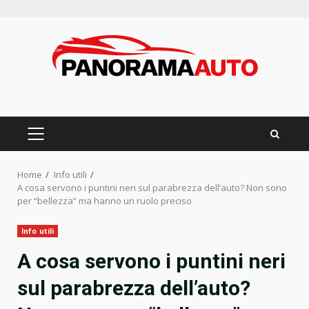
Skip
to
content
PRIMARY
MENU
Home
Info utili
A cosa servono i puntini neri sul parabrezza dell’auto? Non sono
per “bellezza” ma hanno un ruolo preciso
Info utili
A cosa servono i puntini neri
sul parabrezza dell’auto?