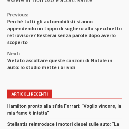
essere armonioso e accattivante.
Continue
Previous:
Perchè tutti gli automobilisti stanno
Reading
appendendo un tappo di sughero allo specchietto
retrovisore? Resterai senza parole dopo averlo
scoperto
Next:
Vietato ascoltare queste canzoni di Natale in
auto: lo studio mette i brividi
ARTICOLI RECENTI
Hamilton pronto alla sfida Ferrari: “Voglio vincere, la
mia fame è intatta”
Stellantis reintroduce i motori diesel sulle auto: “La