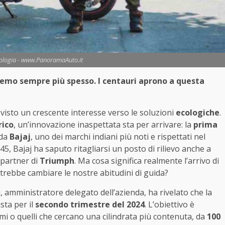
ologia - www.PanoramaAuto.it
emo sempre più spesso. I centauri aprono a questa
visto un crescente interesse verso le soluzioni
ecologiche
.
rico
, un’innovazione inaspettata sta per arrivare: la
prima
 da
Bajaj
, uno dei marchi indiani più noti e rispettati nel
, Bajaj ha saputo ritagliarsi un posto di rilievo anche a
partner di
Triumph
. Ma cosa significa realmente l’arrivo di
rebbe cambiare le nostre abitudini di guida?
aj, amministratore delegato dell’azienda, ha rivelato che la
sta per il
secondo trimestre del 2024
. L’obiettivo è
rmi o quelli che cercano una cilindrata più contenuta, da
100