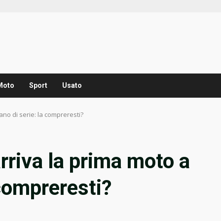
Moto
Sport
Usato
tano di serie: la compreresti?
arriva la prima moto a
 compreresti?