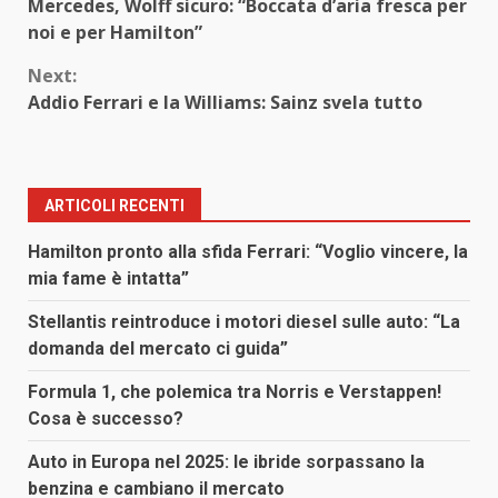
Mercedes, Wolff sicuro: “Boccata d’aria fresca per
Reading
noi e per Hamilton”
Next:
Addio Ferrari e la Williams: Sainz svela tutto
ARTICOLI RECENTI
Hamilton pronto alla sfida Ferrari: “Voglio vincere, la
mia fame è intatta”
Stellantis reintroduce i motori diesel sulle auto: “La
domanda del mercato ci guida”
Formula 1, che polemica tra Norris e Verstappen!
Cosa è successo?
Auto in Europa nel 2025: le ibride sorpassano la
benzina e cambiano il mercato