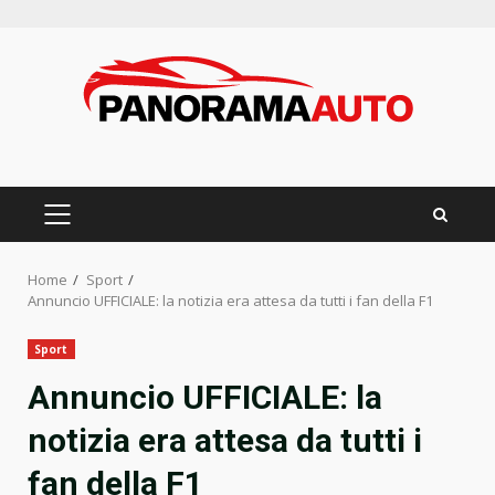
Skip
to
content
PRIMARY
MENU
Home
Sport
Annuncio UFFICIALE: la notizia era attesa da tutti i fan della F1
Sport
Annuncio UFFICIALE: la
notizia era attesa da tutti i
fan della F1