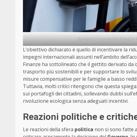
Aumenta il prezzo del diesel i
L’obiettivo dichiarato è quello di incentivare la rid
impegni internazionali assunti nell’ambito dell’acco
Finanze ha sottolineato che il gettito derivato da 
trasporto più sostenibili e per supportare lo svilup
misure compensative per le famiglie a basso reddit
Tuttavia, molti critici ritengono che questa spiega
sui portafogli dei cittadini, sollevando dubbi sull’
rivoluzione ecologica senza adeguati incentivi.
Reazioni politiche e critich
Le reazioni della sfera
politica
non si sono fatte a
criticare aspramente la decisione del
Governo
. In