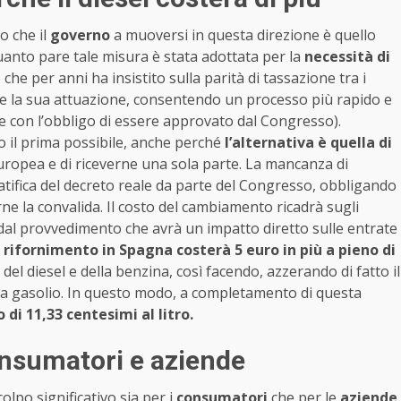
o che il
governo
a muoversi in questa direzione è quello
quanto pare tale misura è stata adottata per la
necessità di
o che per anni ha insistito sulla parità di tassazione tra i
e la sua attuazione, consentendo un processo più rapido e
e con l’obbligo di essere approvato dal Congresso).
 il prima possibile, anche perché
l’alternativa è quella di
uropea e di riceverne una sola parte. La mancanza di
 ratifica del decreto reale da parte del Congresso, obbligando
ne la convalida. Il costo del cambiamento ricadrà sugli
i dal provvedimento che avrà un impatto diretto sulle entrate
 rifornimento in Spagna costerà 5 euro in più a pieno di
 del diesel e della benzina, così facendo, azzerando di fatto il
a gasolio. In questo modo, a completamento di questa
di 11,33 centesimi al litro.
onsumatori e aziende
lpo significativo sia per i
consumatori
che per le
aziende
.