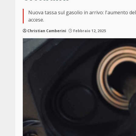
Nuova tassa sul gasolio in arrivo: l'aumento del p
accese.
Christian Camberini
Febbraio 12, 2025