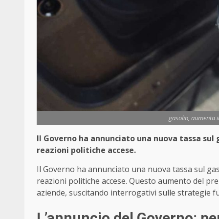
gasolio, aumenta 
Il Governo ha annunciato una nuova tassa sul g
reazioni politiche accese.
Il Governo ha annunciato una nuova tassa sul gaso
reazioni politiche accese. Questo aumento del pre
aziende, suscitando interrogativi sulle strategie f
L’annuncio del Governo: perc