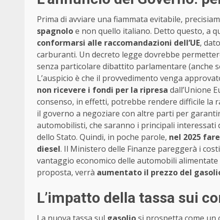
Prima di avviare una fiammata evitabile, precisiam
spagnolo
e non quello italiano. Detto questo, a 
conformarsi alle raccomandazioni dell’UE
, dat
carburanti. Un decreto legge dovrebbe permetter
senza particolare dibattito parlamentare (anche s
L’auspicio è che il provvedimento venga approvato
non ricevere i fondi per la ripresa
dall’Unione E
consenso, in effetti, potrebbe rendere difficile la
il governo a negoziare con altre parti per garantir
automobilisti, che saranno i principali interessat
dello Stato. Quindi, in poche parole,
nel 2025 fare
diesel
. Il Ministero delle Finanze pareggerà i costi
vantaggio economico delle automobili alimentate 
proposta, verrà
aumentato il prezzo del gasolio 
L’impatto della tassa sui c
La nuova tassa sul
gasolio
si prospetta come un co