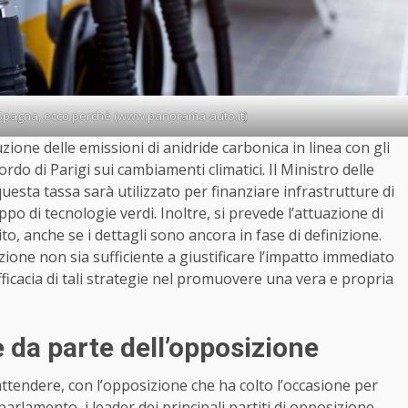
n Spagna, ecco perché (www.panorama-auto.it)
uzione delle emissioni di anidride carbonica in linea con gli
rdo di Parigi sui cambiamenti climatici. Il Ministro delle
questa tassa sarà utilizzato per finanziare infrastrutture di
po di tecnologie verdi. Inoltre, si prevede l’attuazione di
o, anche se i dettagli sono ancora in fase di definizione.
zione non sia sufficiente a giustificare l’impatto immediato
efficacia di tali strategie nel promuovere una vera e propria
e da parte dell’opposizione
ttendere, con l’opposizione che ha colto l’occasione per
 parlamento, i leader dei principali partiti di opposizione