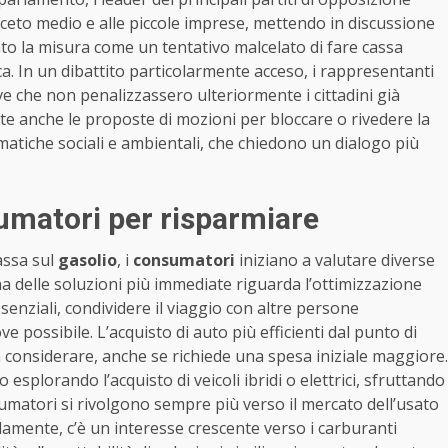
 ceto medio e alle piccole imprese, mettendo in discussione
ato la misura come un tentativo malcelato di fare cassa
ca. In un dibattito particolarmente acceso, i rappresentanti
e che non penalizzassero ulteriormente i cittadini già
e anche le proposte di mozioni per bloccare o rivedere la
ematiche sociali e ambientali, che chiedono un dialogo più
sumatori per risparmiare
assa sul
gasolio
, i
consumatori
iniziano a valutare diverse
 delle soluzioni più immediate riguarda l’ottimizzazione
ssenziali, condividere il viaggio con altre persone
e possibile. L’acquisto di auto più efficienti dal punto di
considerare, anche se richiede una spesa iniziale maggiore.
esplorando l’acquisto di veicoli ibridi o elettrici, sfruttando
nsumatori si rivolgono sempre più verso il mercato dell’usato
elamente, c’è un interesse crescente verso i carburanti