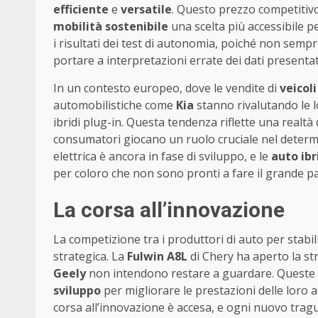
efficiente
e
versatile
. Questo prezzo competitivo
mobilità sostenibile
una scelta più accessibile p
i risultati dei test di autonomia, poiché non semp
portare a interpretazioni errate dei dati presentat
In un contesto europeo, dove le vendite di
veicoli
automobilistiche come
Kia
stanno rivalutando le 
ibridi plug-in. Questa tendenza riflette una realt
consumatori giocano un ruolo cruciale nel determi
elettrica è ancora in fase di sviluppo, e le
auto ibr
per coloro che non sono pronti a fare il grande pas
La corsa all’innovazione
La competizione tra i produttori di auto per stabi
strategica. La
Fulwin A8L
di Chery ha aperto la st
Geely
non intendono restare a guardare. Queste
sviluppo
per migliorare le prestazioni delle loro a
corsa all’innovazione è accesa, e ogni nuovo tragu