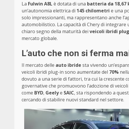
La
Fulwin A8L
è dotata di una
batteria da 18,67
un’autonomia elettrica di
145 chilometri
e una po
solo impressionanti, ma rappresentano anche l’ap
automobilistico. La capacità di Chery di integra
chiaro segno della maturità dei
veicoli ibridi plu
mercato globale.
L’auto che non si ferma mai
Il mercato delle
auto ibride
sta vivendo un’espans
veicoli ibridi plug-in sono aumentate del
70%
nell
dovuto a una serie di fattori, tra cui la crescent
governative che promuovono l’adozione di veicoli a
come
BYD
,
Geely
e
SAIC
, sta rispondendo a quest
cercando di stabilire nuovi standard nel settore.