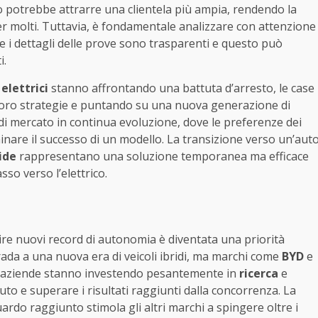
 potrebbe attrarre una clientela più ampia, rendendo la
er molti. Tuttavia, è fondamentale analizzare con attenzione
re i dettagli delle prove sono trasparenti e questo può
i.
 elettrici
stanno affrontando una battuta d’arresto, le case
loro strategie e puntando su una nuova generazione di
à di mercato in continua evoluzione, dove le preferenze dei
nare il successo di un modello. La transizione verso un’aut
ide
rappresentano una soluzione temporanea ma efficace
so verso l’elettrico.
lire nuovi record di autonomia è diventata una priorità
rada a una nuova era di veicoli ibridi, ma marchi come
BYD
e
 aziende stanno investendo pesantemente in
ricerca
e
uto e superare i risultati raggiunti dalla concorrenza. La
ardo raggiunto stimola gli altri marchi a spingere oltre i