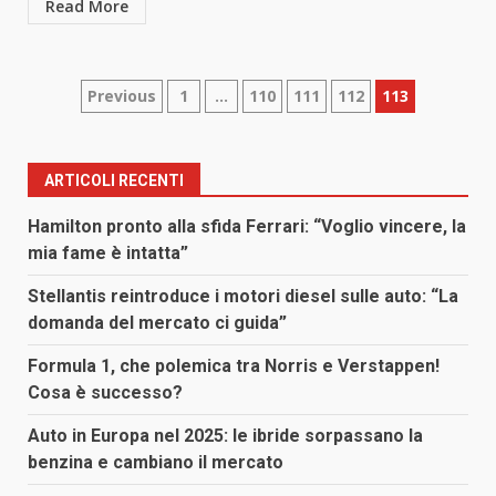
Read More
Paginazione
Previous
1
…
110
111
112
113
degli
articoli
ARTICOLI RECENTI
Hamilton pronto alla sfida Ferrari: “Voglio vincere, la
mia fame è intatta”
Stellantis reintroduce i motori diesel sulle auto: “La
domanda del mercato ci guida”
Formula 1, che polemica tra Norris e Verstappen!
Cosa è successo?
Auto in Europa nel 2025: le ibride sorpassano la
benzina e cambiano il mercato