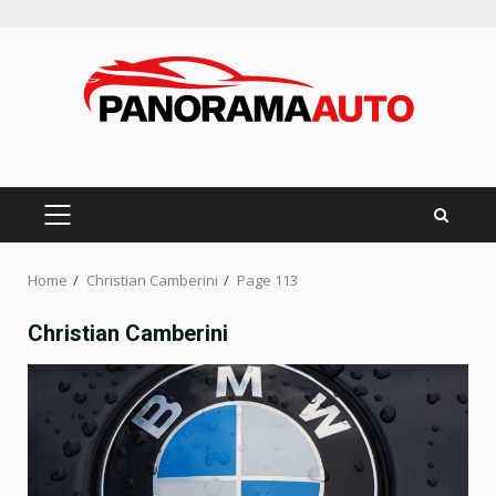
Skip
to
content
PRIMARY
MENU
Home
Christian Camberini
Page 113
Christian Camberini