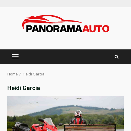
Skip
to
content
PRIMARY
MENU
Home
Heidi Garcia
Heidi Garcia