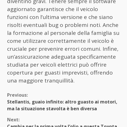
diventino gravi. Tenere sempre il software
aggiornato garantisce che il veicolo
funzioni con l’ultima versione e che siano
risolti eventuali bug o problemi noti. Anche
la formazione al personale della famiglia su
come utilizzare correttamente il veicolo è
cruciale per prevenire errori comuni. Infine,
un’assicurazione adeguata specificamente
studiata per veicoli elettrici può offrire
copertura per guasti imprevisti, offrendo
una maggiore tranquillità.
Continue
Previous:
Stellantis, guaio infinito: altro guasto ai motori,
Reading
ma la situazione stavolta è ben diversa
Next:
Cambia per la prima volta l’olio a questa Toyota