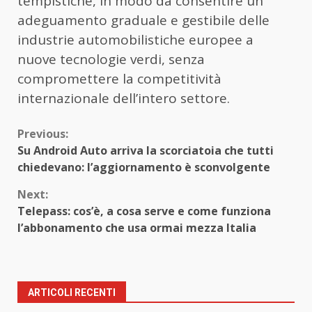
tempistiche, in modo da consentire un
adeguamento graduale e gestibile delle
industrie automobilistiche europee a
nuove tecnologie verdi, senza
compromettere la competitività
internazionale dell’intero settore.
Continue
Previous:
Su Android Auto arriva la scorciatoia che tutti
Reading
chiedevano: l’aggiornamento è sconvolgente
Next:
Telepass: cos’è, a cosa serve e come funziona
l’abbonamento che usa ormai mezza Italia
ARTICOLI RECENTI