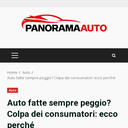
Skip
to
content
PRIMARY
MENU
Home
Auto
Auto fatte sempre peggio? Colpa dei consumatori: ecco perché
Auto
Auto fatte sempre peggio?
Colpa dei consumatori: ecco
perché