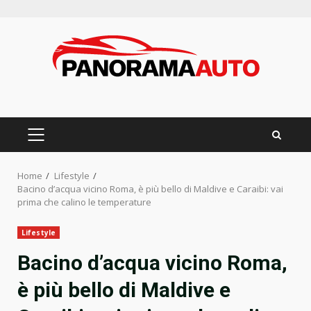
Skip
to
content
PRIMARY
MENU
Home
Lifestyle
Bacino d’acqua vicino Roma, è più bello di Maldive e Caraibi: vai
prima che calino le temperature
Lifestyle
Bacino d’acqua vicino Roma,
è più bello di Maldive e