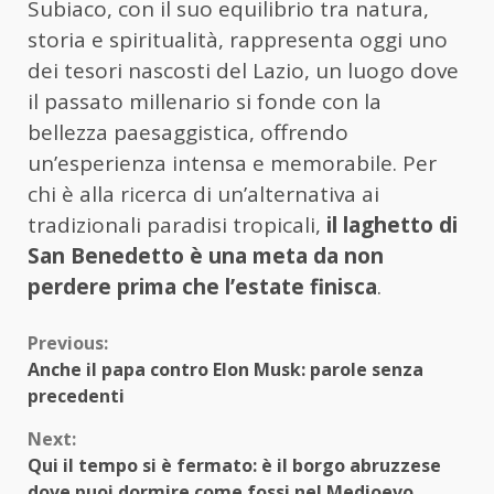
Subiaco, con il suo equilibrio tra natura,
storia e spiritualità, rappresenta oggi uno
dei tesori nascosti del Lazio, un luogo dove
il passato millenario si fonde con la
bellezza paesaggistica, offrendo
un’esperienza intensa e memorabile. Per
chi è alla ricerca di un’alternativa ai
tradizionali paradisi tropicali,
il laghetto di
San Benedetto è una meta da non
perdere prima che l’estate finisca
.
Continue
Previous:
Anche il papa contro Elon Musk: parole senza
Reading
precedenti
Next:
Qui il tempo si è fermato: è il borgo abruzzese
dove puoi dormire come fossi nel Medioevo