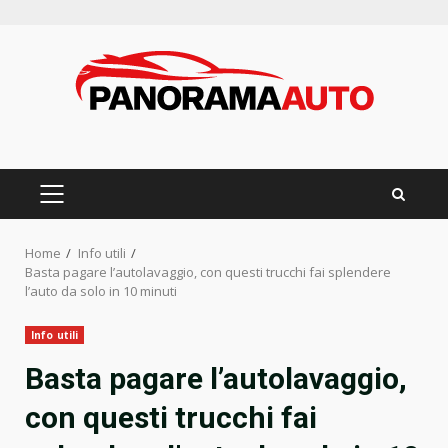
Skip
to
content
PRIMARY
MENU
Home
Info utili
Basta pagare l’autolavaggio, con questi trucchi fai splendere
l’auto da solo in 10 minuti
Info utili
Basta pagare l’autolavaggio,
con questi trucchi fai