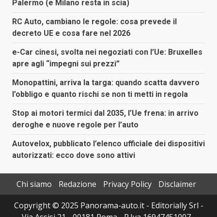
Palermo (e Milano resta in scia)
RC Auto, cambiano le regole: cosa prevede il
decreto UE e cosa fare nel 2026
e-Car cinesi, svolta nei negoziati con l’Ue: Bruxelles
apre agli “impegni sui prezzi”
Monopattini, arriva la targa: quando scatta davvero
l’obbligo e quanto rischi se non ti metti in regola
Stop ai motori termici dal 2035, l’Ue frena: in arrivo
deroghe e nuove regole per l’auto
Autovelox, pubblicato l’elenco ufficiale dei dispositivi
autorizzati: ecco dove sono attivi
Chi siamo
Redazione
Privacy Policy
Disclaimer
Copyright © 2025 Panorama-auto.it - Editorially Srl -
Via Assisi 21 - 00181 Roma - P.Iva 16947451007 -