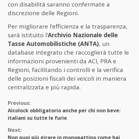
con disabilità saranno confermate a
discrezione delle Regioni.
Per migliorare l’efficienza e la trasparenza,
sarà istituito l’
Archivio Nazionale delle
Tasse Automobilistiche (ANTA)
, un
database integrato che raccoglierà tutte le
informazioni provenienti da ACI, PRA e
Regioni, facilitando i controlli e la verifica
delle posizioni fiscali dei veicoli in maniera
centralizzata e più rapida.
Continue
Previous:
Alcolock obbligatorio anche per chi non beve:
Reading
italiani su tutte le furie
Next:
Non puoi più girare in monopattino come hai