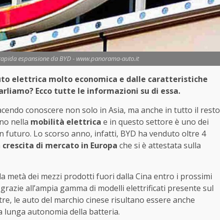
in rapida espansione da BYD - www.panorama-auto.it
uto elettrica molto economica e dalle caratteristiche
arliamo? Ecco tutte le informazioni su di essa.
acendo conoscere non solo in Asia, ma anche in tutto il resto
gno nella
mobilità elettrica
e in questo settore è uno dei
in futuro. Lo scorso anno, infatti, BYD ha venduto oltre 4
a
crescita di mercato in Europa
che si è attestata sulla
e la metà dei mezzi prodotti fuori dalla Cina entro i prossimi
 grazie all’ampia gamma di modelli elettrificati presente sul
ltre, le auto del marchio cinese risultano essere anche
na lunga autonomia della batteria.