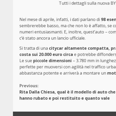
Tutti i dettagli sulla nuova
Nel mese di aprile, infatti, i dati parlano di
98 esem
sembrerebbe basso, ma che non lo è affatto, se co
numeri entusiasmanti. E, inoltre, quest’auto – c
c’è stato ancora un lancio ufficiale.
Si tratta di una
citycar altamente compatta, prat
costa sui 20.000 euro circa
e potrebbe diffonders
Le sue
piccole dimensioni
– 3.780 mm in lunghezz
perfette per muoversi con agilità nel traffico urb
abbastanza potente e arriverà a montare un
mot
Continue
Previous:
Rita Dalla Chiesa, qual è il modello di auto che
Reading
hanno rubato e poi restituito e quanto vale