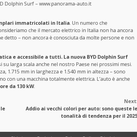
 BYD Dolphin Surf – www.panorama-auto.it
plari immatricolati in Italia
. Un numero che
nsideriamo che il mercato elettrico in Italia non ha ancora
ome detto – non ancora è conosciuta da molte persone e non
ica e accessibile a tutti. La nuova BYD Dolphin Surf
i su larga scala anche nel nostro Paese nei prossimi mesi.
a, 1.715 mm in larghezza e 1.540 mm in altezza – sono
ano con una macchina totalmente elettrica. L’auto è anche
ore da 130 kW
.
Next
 le
Addio ai vecchi colori per auto: sono queste l
tonalità di tendenza per il 202