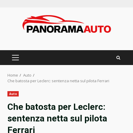
Skip
to
content
PRIMARY
MENU
Home
Auto
Che batosta per Leclerc: sentenza netta sul pilota Ferrari
Auto
Che batosta per Leclerc:
sentenza netta sul pilota
Ferrari