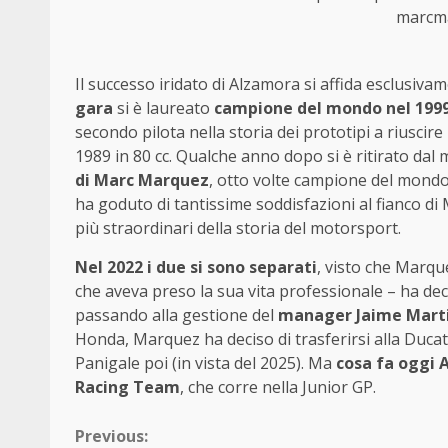
marcma
Il successo iridato di Alzamora si affida esclusiva
gara
si è laureato
campione del mondo nel 199
secondo pilota nella storia dei prototipi a riusci
1989 in 80 cc. Qualche anno dopo si è ritirato dal
di Marc Marquez
, otto volte campione del mondo 
ha goduto di tantissime soddisfazioni al fianco d
più straordinari della storia del motorsport.
Nel 2022 i due si sono separati
, visto che Marque
che aveva preso la sua vita professionale – ha deci
passando alla gestione del
manager Jaime Mart
Honda, Marquez ha deciso di trasferirsi alla Ducati
Panigale poi (in vista del 2025). Ma
cosa fa oggi
Racing Team
, che corre nella Junior GP.
Continue
Previous: