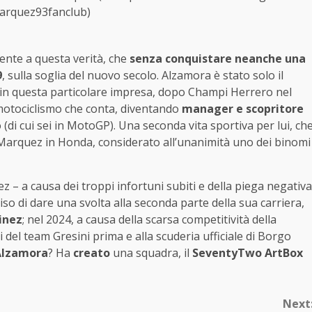
rquez93fanclub)
mente a questa verità, che
senza conquistare neanche una
9
, sulla soglia del nuovo secolo. Alzamora è stato solo il
re in questa particolare impresa, dopo Champi Herrero nel
 motociclismo che conta, diventando
manager e scopritore
(di cui sei in MotoGP). Una seconda vita sportiva per lui, ch
i Marquez in Honda, considerato all’unanimità uno dei binomi
z – a causa dei troppi infortuni subiti e della piega negativa
so di dare una svolta alla seconda parte della sua carriera,
inez
; nel 2024, a causa della scarsa competitività della
 del team Gresini prima e alla scuderia ufficiale di Borgo
 Alzamora
? Ha
creato
una squadra, il
SeventyTwo ArtBox
Next