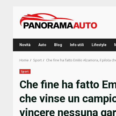
Skip
to
content
Novità
Auto
Blog
Info utili
Lifestyle
Home
Sport
Che fine ha fatto Emilio Alzamora, il pilo
Sport
Che fine ha fatto Emi
che vinse un campi
vincere nessuna ga