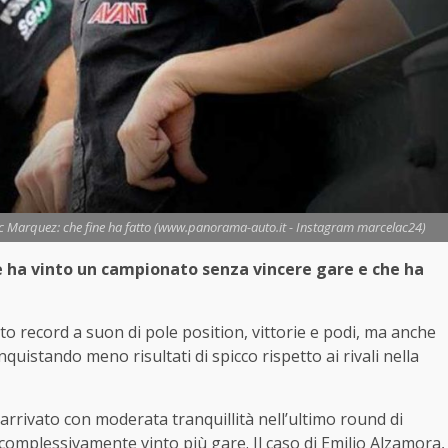
arc Marquez: che fine ha fatto (www.panorama-auto.it - Instagram marcelac24)
he ha vinto un campionato senza vincere gare e che ha
o record a suon di pole position, vittorie e podi, ma anche
nquistando meno risultati di spicco rispetto ai rivali nella
rrivato con moderata tranquillità nell’ultimo round di
omplessivamente vinto più gare. Il caso di Emilio Alzamora,