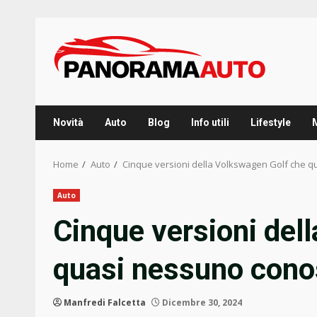
Skip
to
content
Novità
Auto
Blog
Info utili
Lifestyle
Home
Auto
Cinque versioni della Volkswagen Golf che 
Auto
Cinque versioni del
quasi nessuno con
Manfredi Falcetta
Dicembre 30, 2024