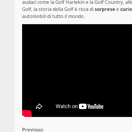
audaci come la Golf Harlekin e la Golf Country, alle
Golf, la storia della Golf è ricca di
sorprese
e
curio
automobili di tutto il mondo.
Continue
Previous: