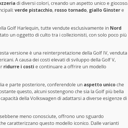
ozzeria
di diversi colori, creando un aspetto unico e giocoso
ncipali:
verde pistacchio
,
rosso tornado
,
giallo Ginster
e
lla Golf Harlequin, tutte vendute esclusivamente in
Nord
ato un oggetto di culto tra i collezionisti, con solo poco più
uesta versione è una reinterpretazione della Golf IV, venduta
icani. A causa dei costi elevati di sviluppo della Golf V,
er
ridurre i costi
e continuare a offrire un modello
iglia e parte posteriore, conferendole un
aspetto unico
che
stante questo, alcuni sostengono che sia la Golf più bella
 capacità della Volkswagen di adattarsi a diverse esigenze di
 sebbene meno conosciute, offrono uno sguardo
he caratterizzano questo modello iconico. Dalle varianti