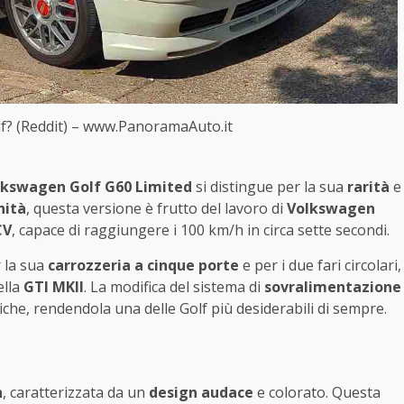
lf? (Reddit) – www.PanoramaAuto.it
lkswagen Golf G60 Limited
si distingue per la sua
rarità
e
nità
, questa versione è frutto del lavoro di
Volkswagen
CV
, capace di raggiungere i 100 km/h in circa sette secondi.
r la sua
carrozzeria a cinque porte
e per i due fari circolari,
ella
GTI MKII
. La modifica del sistema di
sovralimentazione
che, rendendola una delle Golf più desiderabili di sempre.
n
, caratterizzata da un
design audace
e colorato. Questa