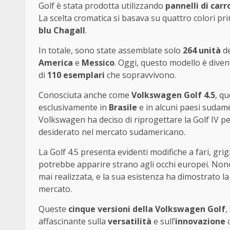
Golf è stata prodotta utilizzando
pannelli di carr
La scelta cromatica si basava su quattro colori pri
blu Chagall
.
In totale, sono state assemblate solo
264 unità
de
America
e
Messico
. Oggi, questo modello è divent
di
110 esemplari
che sopravvivono.
Conosciuta anche come
Volkswagen Golf 4.5
, q
esclusivamente in
Brasile
e in alcuni paesi sudamer
Volkswagen ha deciso di riprogettare la Golf IV p
desiderato nel mercato sudamericano.
La Golf 4.5 presenta evidenti modifiche a fari, gr
potrebbe apparire strano agli occhi europei. Nono
mai realizzata, e la sua esistenza ha dimostrato la
mercato.
Queste
cinque versioni della Volkswagen Golf
,
affascinante sulla
versatilità
e sull’
innovazione
c