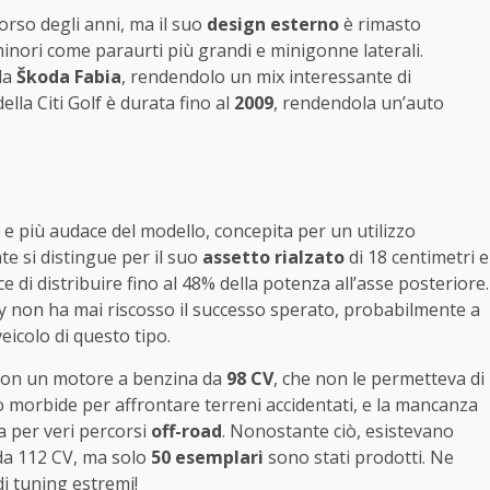
orso degli anni, ma il suo
design esterno
è rimasto
inori come paraurti più grandi e minigonne laterali.
lla
Škoda Fabia
, rendendolo un mix interessante di
la Citi Golf è durata fino al
2009
, rendendola un’auto
 più audace del modello, concepita per un utilizzo
te si distingue per il suo
assetto rialzato
di 18 centimetri e
ce di distribuire fino al 48% della potenza all’asse posteriore.
y non ha mai riscosso il successo sperato, probabilmente a
eicolo di questo tipo.
a con un motore a benzina da
98 CV
, che non le permetteva di
 morbide per affrontare terreni accidentati, e la mancanza
a per veri percorsi
off-road
. Nonostante ciò, esistevano
 da 112 CV, ma solo
50 esemplari
sono stati prodotti. Ne
di tuning estremi!