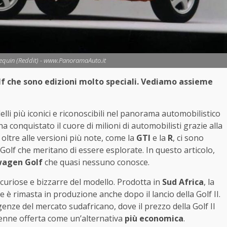
lequin (Reddit) - www.PanoramaAuto.it
f che sono edizioni molto speciali. Vediamo assieme
li più iconici e riconoscibili nel panorama automobilistico
ha conquistato il cuore di milioni di automobilisti grazie alla
, oltre alle versioni più note, come la
GTI
e la
R
, ci sono
 Golf che meritano di essere esplorate. In questo articolo,
swagen Golf
che quasi nessuno conosce.
 curiose e bizzarre del modello. Prodotta in
Sud Africa
, la
 è rimasta in produzione anche dopo il lancio della Golf II.
enze del mercato sudafricano, dove il prezzo della Golf II
 venne offerta come un’alternativa
più economica
.