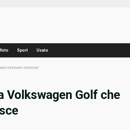
Moto
Sport
Usato
quasi nessuno conosce
la Volkswagen Golf che
osce