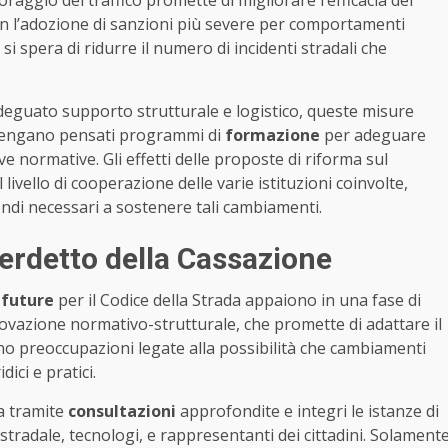
raggio del traffico promette di migliorare l’efficacia dei
 con l’adozione di sanzioni più severe per comportamenti
i spera di ridurre il numero di incidenti stradali che
deguato supporto strutturale e logistico, queste misure
 vengano pensati programmi di
formazione
per adeguare
ove normative. Gli effetti delle proposte di riforma sul
ello di cooperazione delle varie istituzioni coinvolte,
ondi necessari a sostenere tali cambiamenti.
verdetto della Cassazione
 future
per il Codice della Strada appaiono in una fase di
nnovazione normativo-strutturale, che promette di adattare il
ono preoccupazioni legate alla possibilità che cambiamenti
ici e pratici.
a tramite
consultazioni
approfondite e integri le istanze di
a stradale, tecnologi, e rappresentanti dei cittadini. Solament