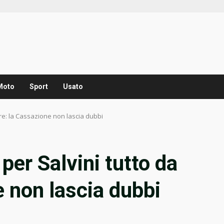
Moto
Sport
Usato
fare: la Cassazione non lascia dubbi
per Salvini tutto da
e non lascia dubbi