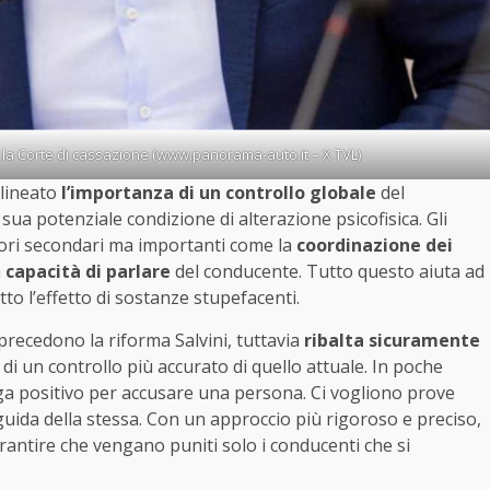
 la Corte di cassazione (www.panorama-auto.it – X TVL)
olineato
l’importanza di un controllo globale
del
a potenziale condizione di alterazione psicofisica. Gli
ttori secondari ma importanti come la
coordinazione dei
a
capacità di parlare
del conducente. Tutto questo aiuta ad
o l’effetto di sostanze stupefacenti.
 precedono la riforma Salvini, tuttavia
ribalta sicuramente
 di un controllo più accurato di quello attuale. In poche
oga positivo per accusare una persona. Ci vogliono prove
 guida della stessa. Con un approccio più rigoroso e preciso,
arantire che vengano puniti solo i conducenti che si