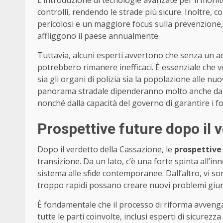
L’introduzione di tecnologie avanzate per il monito
controlli, rendendo le strade più sicure. Inoltre,
pericolosi e un maggiore focus sulla prevenzione, s
affliggono il paese annualmente.
Tuttavia, alcuni esperti avvertono che senza un a
potrebbero rimanere inefficaci. È essenziale che
sia gli organi di polizia sia la popolazione alle nu
panorama stradale dipenderanno molto anche dal liv
nonché dalla capacità del governo di garantire i f
Prospettive future dopo il 
Dopo il verdetto della Cassazione, le
prospettive
transizione. Da un lato, c’è una forte spinta all’i
sistema alle sfide contemporanee. Dall’altro, vi s
troppo rapidi possano creare nuovi problemi giurid
È fondamentale che il processo di riforma avveng
tutte le parti coinvolte, inclusi esperti di sicurezz