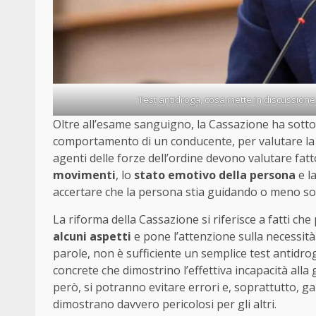
Test antidroga, cosa mette in discussione
Oltre all’esame sanguigno, la Cassazione ha sott
comportamento di un conducente, per valutare la su
agenti delle forze dell’ordine devono valutare fa
movimenti
, lo
stato emotivo della persona
e l
accertare che la persona stia guidando o meno sott
La riforma della Cassazione si riferisce a fatti che
alcuni aspetti
e pone l’attenzione sulla necessità
parole, non è sufficiente un semplice test antidr
concrete che dimostrino l’effettiva incapacità alla
però, si potranno evitare errori e, soprattutto, g
dimostrano davvero pericolosi per gli altri.