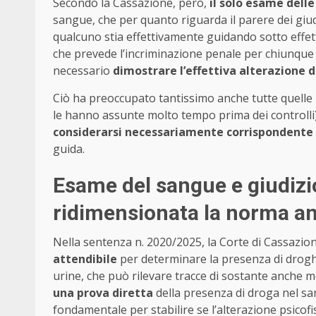
Secondo la Cassazione, però,
il solo esame delle
sangue, che per quanto riguarda il parere dei giud
qualcuno stia effettivamente guidando sotto effet
che prevede l’incriminazione penale per chiunque r
necessario
dimostrare l’effettiva alterazione d
Ciò ha preoccupato tantissimo anche tutte quelle
le hanno assunte molto tempo prima dei controlli). I
considerarsi necessariamente corrispondente
guida.
Esame del sangue e giudiz
ridimensionata la norma a
Nella sentenza n. 2020/2025, la Corte di Cassazion
attendibile
per determinare la presenza di drogh
urine, che può rilevare tracce di sostante anche
una prova diretta
della presenza di droga nel s
fondamentale per stabilire se l’alterazione psicofi