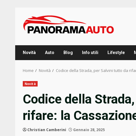
Skip
to
content
Novità
Auto
Blog
Info utili
Lifestyle
Home
Novità
Codice della Strada, per Salvini tutto da ri
Novità
Codice della Strada, 
rifare: la Cassazion
Christian Camberini
Gennaio 28, 2025