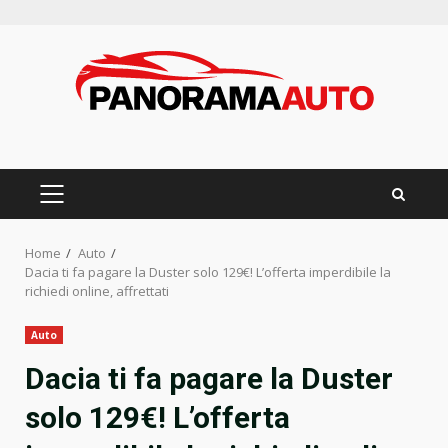
Skip
to
content
PRIMARY
MENU
Home
Auto
Dacia ti fa pagare la Duster solo 129€! L’offerta imperdibile la
richiedi online, affrettati
Auto
Dacia ti fa pagare la Duster
solo 129€! L’offerta