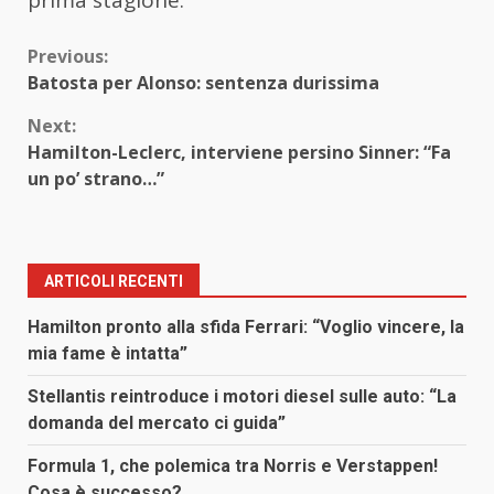
prima stagione.
Continue
Previous:
Batosta per Alonso: sentenza durissima
Reading
Next:
Hamilton-Leclerc, interviene persino Sinner: “Fa
un po’ strano…”
ARTICOLI RECENTI
Hamilton pronto alla sfida Ferrari: “Voglio vincere, la
mia fame è intatta”
Stellantis reintroduce i motori diesel sulle auto: “La
domanda del mercato ci guida”
Formula 1, che polemica tra Norris e Verstappen!
Cosa è successo?