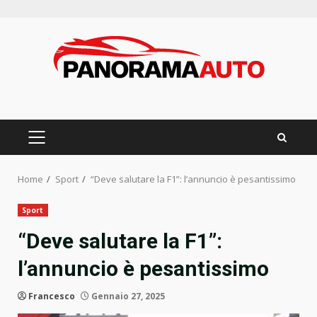
Skip
to
content
PRIMARY
MENU
Home
Sport
“Deve salutare la F1”: l’annuncio è pesantissimo
Sport
“Deve salutare la F1”:
l’annuncio è pesantissimo
Francesco
Gennaio 27, 2025