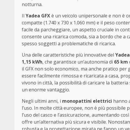
notturna.
Il
Yadea GFX
è un veicolo unipersonale e non è o
compatte (1.740 x 730 x 1.060 mm) e il peso conte
facile da parcheggiare, un aspetto cruciale in contes
consente una ricarica comoda, sia a bordo che a ca
spesso soggetti a problematiche di ricarica.
Una delle caratteristiche più innovative del
Yadea
1,15 kWh
, che garantisce un’autonomia di
65 km
il GFX non solo economico, ma anche pratico per g
essere facilmente rimossa e ricaricata a casa, prop
vivono in città, la possibilità di caricare la batte
un enorme vantaggio.
Negli ultimi anni, i
monopattini elettrici
hanno af
l’uso. In molte città europee, non è più possibile 
l’uso del casco e l’assicurazione, aumentando così l
offre un’alternativa più sicura e visibile. Nonostant
robusta e la progettazione mirata ne fanno un vei