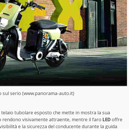
o sul serio (www.panorama-auto.it)
n telaio tubolare esposto che mette in mostra la sua
 lo rendono visivamente attraente, mentre il faro
LED
offre
ibilità e la sicurezza del conducente durante la guida