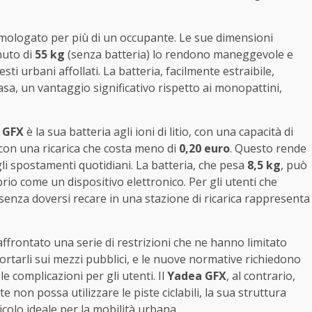
mologato per più di un occupante. Le sue dimensioni
nuto di
55 kg
(senza batteria) lo rendono maneggevole e
ti urbani affollati. La batteria, facilmente estraibile,
sa, un vantaggio significativo rispetto ai monopattini,
 GFX
è la sua batteria agli ioni di litio, con una capacità di
con una ricarica che costa meno di
0,20 euro
. Questo rende
li spostamenti quotidiani. La batteria, che pesa
8,5 kg
, può
rio come un dispositivo elettronico. Per gli utenti che
ria senza doversi recare in una stazione di ricarica rappresenta
frontato una serie di restrizioni che ne hanno limitato
portarli sui mezzi pubblici, e le nuove normative richiedono
e complicazioni per gli utenti. Il
Yadea GFX
, al contrario,
e non possa utilizzare le piste ciclabili, la sua struttura
colo ideale per la mobilità urbana.