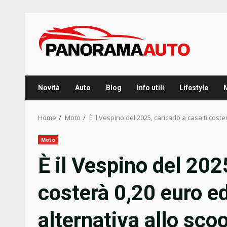
Skip
to
content
Novità
Auto
Blog
Info utili
Lifestyle
Home
Moto
È il Vespino del 2025, caricarlo a casa ti cost
Moto
È il Vespino del 2025
costerà 0,20 euro ed
alternativa allo sco