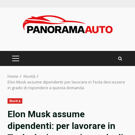
Skip
to
content
PRIMARY
MENU
Home
Novità
Elon Musk assume dipendenti: per lavorare in Tesla devi essere
in grado di rispondere a questa domanda
Novità
Elon Musk assume
dipendenti: per lavorare in