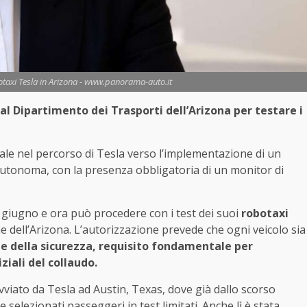
otaxi Tesla in Arizona - www.panorama-auto.it
l Dipartimento dei Trasporti dell’Arizona per testare i
e nel percorso di Tesla verso l’implementazione di un
 autonoma, con la presenza obbligatoria di un monitor di
so giugno e ora può procedere con i test dei suoi
robotaxi
he dell’Arizona. L’autorizzazione prevede che ogni veicolo sia
ne della sicurezza, requisito fondamentale per
ziali del collaudo.
iato da Tesla ad Austin, Texas, dove già dallo scorso
 selezionati passeggeri in test limitati. Anche lì è stata