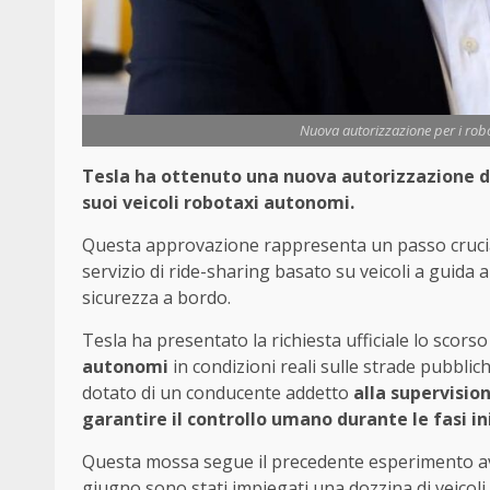
Nuova autorizzazione per i rob
Tesla ha ottenuto una nuova autorizzazione da
suoi veicoli robotaxi autonomi.
Questa approvazione rappresenta un passo crucial
servizio di ride-sharing basato su veicoli a guida
sicurezza a bordo.
Tesla ha presentato la richiesta ufficiale lo scor
autonomi
in condizioni reali sulle strade pubblic
dotato di un conducente addetto
alla supervisio
garantire il controllo umano durante le fasi ini
Questa mossa segue il precedente esperimento avv
giugno sono stati impiegati una dozzina di veicoli e