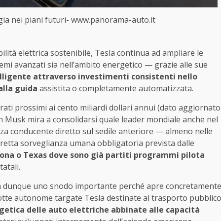
ogia nei piani futuri- www.panorama-auto.it
ità elettrica sostenibile, Tesla continua ad ampliare le
mi avanzati sia nell’ambito energetico — grazie alle sue
elligente attraverso investimenti consistenti nello
alla guida
assistita o completamente automatizzata.
ati prossimi ai cento miliardi dollari annui (dato aggiornato
on Musk mira a consolidarsi quale leader mondiale anche nel
za conducente diretto sul sedile anteriore — almeno nelle
 stretta sorveglianza umana obbligatoria prevista dalle
izona o Texas dove sono già partiti programmi pilota
atali.
ta dunque uno snodo importante perché apre concretament
flotte autonome targate Tesla destinate al trasporto pubblic
getica delle auto elettriche abbinate alle capacità