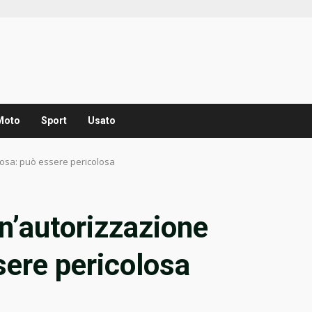
Moto
Sport
Usato
osa: può essere pericolosa
n’autorizzazione
ere pericolosa