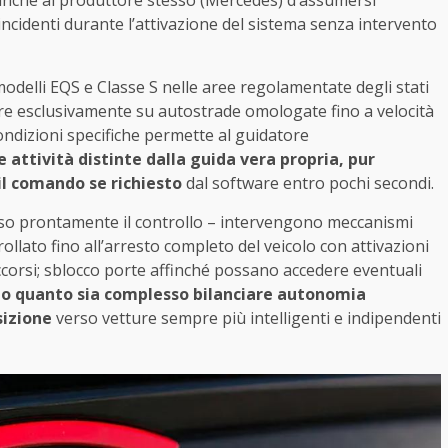
nche al produttore stesso (Mercedes) d’assumersi
 incidenti durante l’attivazione del sistema senza intervento
modelli EQS e Classe S nelle aree regolamentate degli stati
re esclusivamente su autostrade omologate fino a velocità
ndizioni specifiche permette al guidatore
re attività distinte dalla guida vera propria, pur
l comando se richiesto
dal software entro pochi secondi.
eso prontamente il controllo – intervengono meccanismi
ollato fino all’arresto completo del veicolo con attivazioni
ccorsi; sblocco porte affinché possano accedere eventuali
no quanto sia complesso bilanciare autonomia
sizione
verso vetture sempre più intelligenti e indipendenti