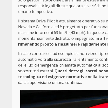
solo gestioni autonome parzialmente estese ma a
responsabilità legali dirette qualora si verifichino
umano tempestivo.
Il sistema Drive Pilot è attualmente operativo su 
Nevada e California ed è progettato per funziona
massime intorno ai 63 km/h (40 mph). In queste co
momentaneamente distratto o impegnato
in alt
rimanendo pronto a riassumere rapidamente i
In caso contrario – ad esempio se non viene ripr
automatici volti alla sicurezza: rallentamento contr
delle luci d’emergenza; chiamata automatica ai so
soccorritori esterni.
Questi dettagli sottolinea
tecnologica ed esigenze normative nella tran
dalla supervisione umana continua.