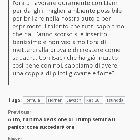
l’ora di lavorare duramente con Liam
per dargli il miglior ambiente possibile
per brillare nella nostra auto e per
esprimere il talento che tutti sappiamo
che ha. L’anno scorso si è inserito
benissimo e non vediamo l’ora di
metterci alla prova e di crescere come
squadra. Con Isack che ha già iniziato
così bene con noi, sappiamo di avere
una coppia di piloti giovane e forte”.
Tags:
Formula 1
Horner
Lawson
Red Bull
Tsunoda
Continue
Previous:
Auto, l’ultima decisione di Trump semina il
Reading
panico: cosa succederà ora
Next: