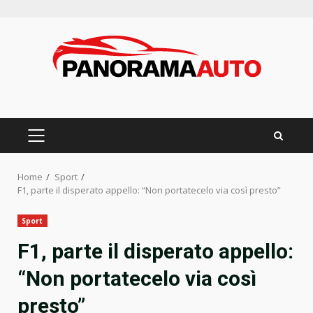
Skip
to
content
PRIMARY
MENU
Home
Sport
F1, parte il disperato appello: “Non portatecelo via così presto”
Sport
F1, parte il disperato appello:
“Non portatecelo via così
presto”