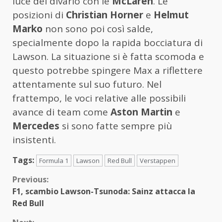
luce del divario con le
McLaren
. Le
posizioni di
Christian Horner
e
Helmut
Marko
non sono poi così salde,
specialmente dopo la rapida bocciatura di
Lawson. La situazione si è fatta scomoda e
questo potrebbe spingere Max a riflettere
attentamente sul suo futuro. Nel
frattempo, le voci relative alle possibili
avance di team come
Aston Martin
e
Mercedes
si sono fatte sempre più
insistenti.
Tags:
Formula 1
Lawson
Red Bull
Verstappen
Continue
Previous:
F1, scambio Lawson-Tsunoda: Sainz attacca la
Reading
Red Bull