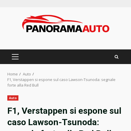
Skip
to
content
PRIMARY
MENU
Home
Auto
F1, Verstappen si espone sul caso Lawson-Tsunoda: segnale
forte alla Red Bull
Auto
F1, Verstappen si espone sul
caso Lawson-Tsunoda: