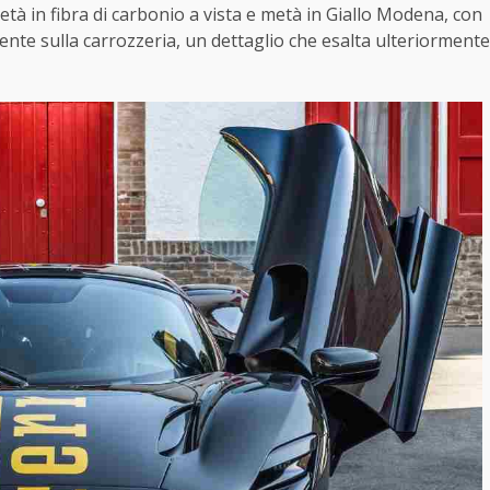
tà in fibra di carbonio a vista e metà in Giallo Modena, con
mente sulla carrozzeria, un dettaglio che esalta ulteriormente