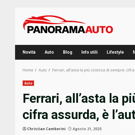
Skip
to
content
Novità
Auto
Blog
Info utili
Lifestyle
Home
Auto
Ferrari, all’asta la più costosa di sempre: cifr
Auto
Ferrari, all’asta la 
cifra assurda, è l’au
Christian Camberini
Agosto 21, 2025