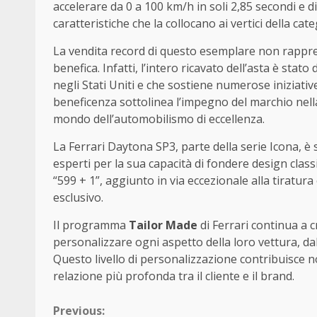
accelerare da 0 a 100 km/h in soli 2,85 secondi e
caratteristiche che la collocano ai vertici della ca
La vendita record di questo esemplare non rappre
benefica. Infatti, l’intero ricavato dell’asta è stato
negli Stati Uniti e che sostiene numerose iniziati
beneficenza sottolinea l’impegno del marchio nell
mondo dell’automobilismo di eccellenza.
La Ferrari Daytona SP3, parte della serie Icona, è
esperti per la sua capacità di fondere design clas
“599 + 1”, aggiunto in via eccezionale alla tiratur
esclusivo.
Il programma
Tailor Made
di Ferrari continua a cr
personalizzare ogni aspetto della loro vettura, dalla
Questo livello di personalizzazione contribuisce n
relazione più profonda tra il cliente e il brand.
Continue
Previous: