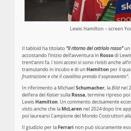
Lewis Hamilton – screen Yo
Il tabloid ha titolato
“Il ritorno del cetriolo rosso”
un 
accostando l’inizio dell’avventura in
Rosso
di Lewi
trent’anni fa. I toni accesi si sono rivisti anche al
tramutando in incubo e di un
Hamilton
per il qua
frustrazione e che il cavallino prenda il sopravvento”.
In riferimento a Michael
Schumacher
, la
Bild
nel 
dell’era del
Kaiser
sulla
Rossa
, termine ripreso poi
Lewis
Hamilton
. Un commento decisamente eccess
visto anche che la
McLaren
nel 2024 dopo tre app
poi laurearsi Campione del Mondo Costruttori alla 
Il giudizio per la
Ferrari
non può sicuramente esser