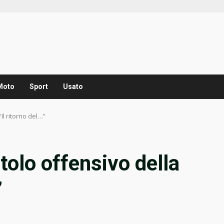
Moto
Sport
Usato
“Il ritorno del…”
itolo offensivo della
”