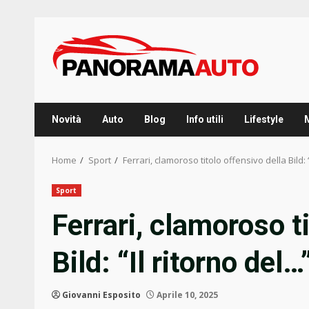
Skip
to
content
Novità
Auto
Blog
Info utili
Lifestyle
Home
Sport
Ferrari, clamoroso titolo offensivo della Bild: 
Sport
Ferrari, clamoroso t
Bild: “Il ritorno del…
Giovanni Esposito
Aprile 10, 2025