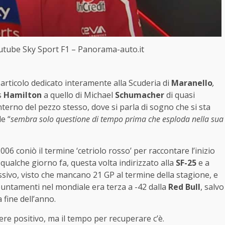
utube Sky Sport F1 – Panorama-auto.it
articolo dedicato interamente alla Scuderia di
Maranello
,
s
Hamilton
a quello di Michael
Schumacher
di quasi
l’interno del pezzo stesso, dove si parla di sogno che si sta
le “
sembra solo questione di tempo prima che esploda nella sua
2006 coniò il termine ‘cetriolo rosso’ per raccontare l’inizio
 qualche giorno fa, questa volta indirizzato alla
SF-25
e a
ivo, visto che mancano 21 GP al termine della stagione, e
untamenti nel mondiale era terza a -42 dalla
Red Bull
, salvo
fine dell’anno.
e positivo, ma il tempo per recuperare c’è.