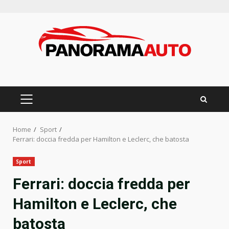
Skip
to
content
PRIMARY
MENU
Home
Sport
Ferrari: doccia fredda per Hamilton e Leclerc, che batosta
Sport
Ferrari: doccia fredda per
Hamilton e Leclerc, che
batosta