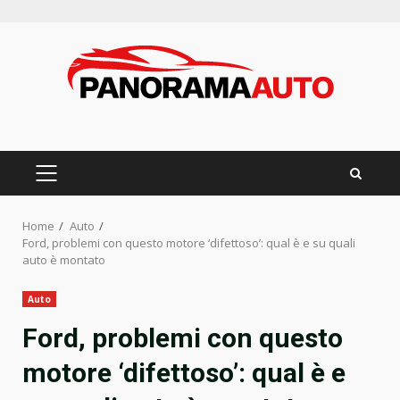
Skip
to
content
PRIMARY
MENU
Home
Auto
Ford, problemi con questo motore ‘difettoso’: qual è e su quali
auto è montato
Auto
Ford, problemi con questo
motore ‘difettoso’: qual è e