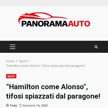
Skip
to
content
PRIMARY
MENU
Home
Sport
“Hamilton come Alonso”, tifosi spiazzati dal paragone!
Sport
“Hamilton come Alonso”,
tifosi spiazzati dal paragone!
Tony
Gennaio 16, 2025