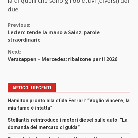
là di quelli che sono gli obiettivi (diversi) dei
due.
Continue
Previous:
Leclerc tende la mano a Sainz: parole
Reading
straordinarie
Next:
Verstappen – Mercedes: ribaltone per il 2026
ARTICOLI RECENTI
Hamilton pronto alla sfida Ferrari: “Voglio vincere, la
mia fame è intatta”
Stellantis reintroduce i motori diesel sulle auto: “La
domanda del mercato ci guida”