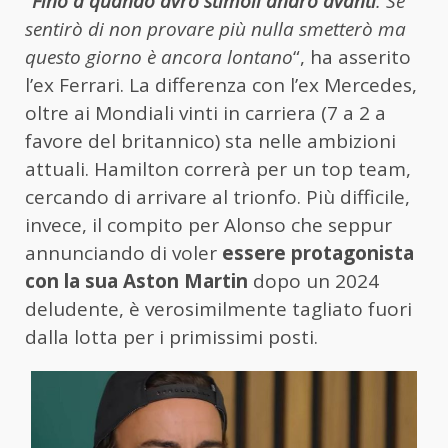
“
Fino a quando avrò stimoli andrò avanti
. Se
sentirò di non provare più nulla smetterò ma
questo giorno è ancora lontano
“, ha asserito
l’ex Ferrari. La differenza con l’ex Mercedes,
oltre ai Mondiali vinti in carriera (7 a 2 a
favore del britannico) sta nelle ambizioni
attuali. Hamilton correrà per un top team,
cercando di arrivare al trionfo. Più difficile,
invece, il compito per Alonso che seppur
annunciando di voler
essere protagonista
con la sua Aston Martin
dopo un 2024
deludente, è verosimilmente tagliato fuori
dalla lotta per i primissimi posti.