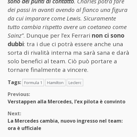
sono dei punti di contatto
. Charles potrà fare
dei passi in avanti avendo al fianco una figura
da cui imparare come Lewis. Sicuramente
tutto cambia rispetto avere un coetaneo come
Sainz”
. Dunque per l’ex Ferrari
non ci sono
dubbi
: tra i due ci potrà essere anche una
sorta di rivalità interna ma sarà sana e darà
solo benefici al team. Ciò può portare a
tornare finalmente a vincere.
Tags:
Formula 1
Hamilton
Leclerc
Continue
Previous:
Verstappen alla Mercedes, l’ex pilota è convinto
Reading
Next:
La Mercedes cambia, nuovo ingresso nel team:
ora è ufficiale