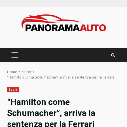
Skip
to
content
PRIMARY
MENU
Home
Sport
“Hamilton come Schumacher”, arriva la sentenza per la Ferrari
Sport
“Hamilton come
Schumacher”, arriva la
sentenza per la Ferrari