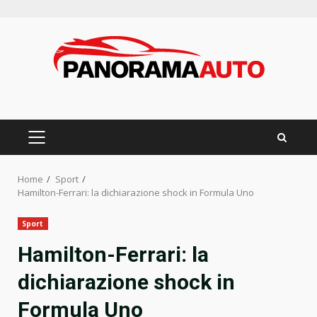
Skip
to
content
PRIMARY
MENU
Home
Sport
Hamilton-Ferrari: la dichiarazione shock in Formula Uno
Sport
Hamilton-Ferrari: la
dichiarazione shock in
Formula Uno