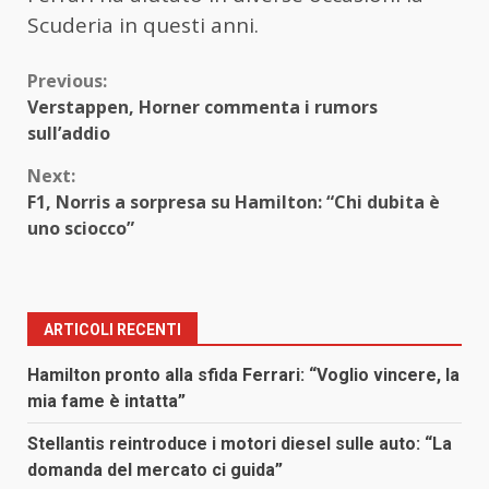
Scuderia in questi anni.
Continue
Previous:
Verstappen, Horner commenta i rumors
Reading
sull’addio
Next:
F1, Norris a sorpresa su Hamilton: “Chi dubita è
uno sciocco”
ARTICOLI RECENTI
Hamilton pronto alla sfida Ferrari: “Voglio vincere, la
mia fame è intatta”
Stellantis reintroduce i motori diesel sulle auto: “La
domanda del mercato ci guida”