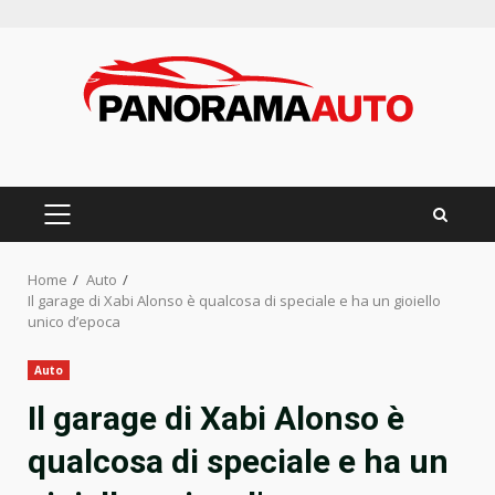
Skip
to
content
PRIMARY
MENU
Home
Auto
Il garage di Xabi Alonso è qualcosa di speciale e ha un gioiello
unico d’epoca
Auto
Il garage di Xabi Alonso è
qualcosa di speciale e ha un