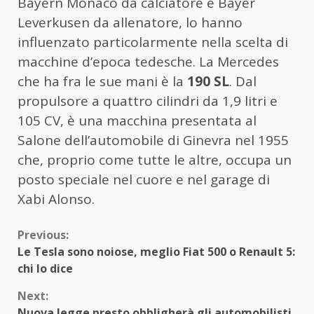
Bayern Monaco da calciatore e Bayer
Leverkusen da allenatore, lo hanno
influenzato particolarmente nella scelta di
macchine d’epoca tedesche. La Mercedes
che ha fra le sue mani è la
190 SL
. Dal
propulsore a quattro cilindri da 1,9 litri e
105 CV, è una macchina presentata al
Salone dell’automobile di Ginevra nel 1955
che, proprio come tutte le altre, occupa un
posto speciale nel cuore e nel garage di
Xabi Alonso.
Continue
Previous:
Le Tesla sono noiose, meglio Fiat 500 o Renault 5:
Reading
chi lo dice
Next:
Nuova legge presto obbligherà gli automobilisti