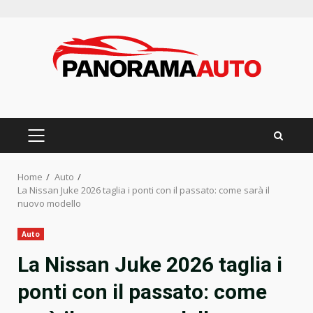
Skip
to
content
PRIMARY
MENU
Home
Auto
La Nissan Juke 2026 taglia i ponti con il passato: come sarà il
nuovo modello
Auto
La Nissan Juke 2026 taglia i
ponti con il passato: come