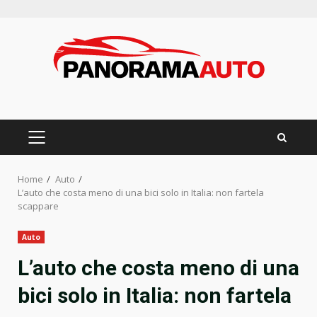
Skip
to
content
PRIMARY
MENU
Home
Auto
L’auto che costa meno di una bici solo in Italia: non fartela
scappare
Auto
L’auto che costa meno di una
bici solo in Italia: non fartela