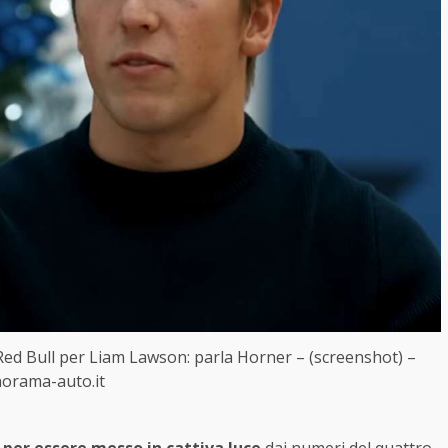
a Red Bull per Liam Lawson: parla Horner – (screenshot) –
orama-auto.it
i per essere messo in cattiva luce
dai numeri del quattro