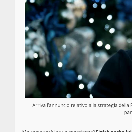
Arriva l’annuncio relativo alla strategia dell
pan
Ma come sarà la sua esperienza?
Finirà anche lu