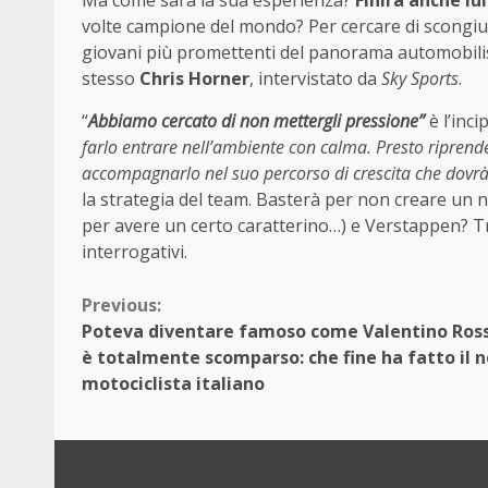
volte campione del mondo? Per cercare di scongiur
giovani più promettenti del panorama automobilisti
stesso
Chris Horner
, intervistato da
Sky Sports
.
“
Abbiamo cercato di non mettergli pressione”
è l’inci
farlo entrare nell’ambiente con calma. Presto riprend
accompagnarlo nel suo percorso di crescita che dovr
la strategia del team. Basterà per non creare un 
per avere un certo caratterino…) e Verstappen? T
interrogativi.
Continue
Previous:
Poteva diventare famoso come Valentino Ros
Reading
è totalmente scomparso: che fine ha fatto il 
motociclista italiano