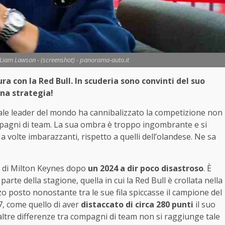
 Liam Lawson - (screenshot) - panorama-auto.it
a con la Red Bull. In scuderia sono convinti del suo
na strategia!
tuale leader del mondo ha cannibalizzato la competizione non
ompagni di team. La sua ombra è troppo ingombrante e si
 a volte imbarazzanti, rispetto a quelli dell’olandese. Ne sa
ria di Milton Keynes dopo
un 2024 a dir poco disastroso
. È
te della stagione, quella in cui la Red Bull è crollata nella
zo posto nonostante tra le sue fila spiccasse il campione del
97, come quello di aver
distaccato di circa 280 punti
il suo
ltre differenze tra compagni di team non si raggiunge tale