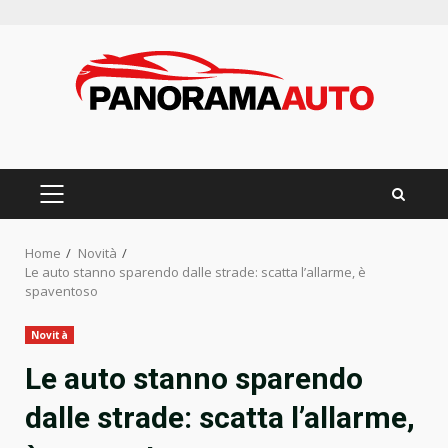
Skip
to
content
PRIMARY
MENU
Home
Novità
Le auto stanno sparendo dalle strade: scatta l’allarme, è
spaventoso
Novità
Le auto stanno sparendo
dalle strade: scatta l’allarme,