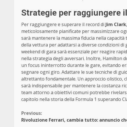
Strategie per raggiungere il
Per raggiungere e superare il record di
Jim Clark
meticolosamente pianificate per massimizzare o
sarà mantenere la massima fiducia nella capacità 
della vettura per adattarsi a diverse condizioni d
weekend di gara sarà essenziale per reagire rapi
nella strategia degli avversari. Inoltre, Hamilto
un focus ininterrotto durante le gare, evitando e
segnare ogni giro. Adattare le sue tecniche di guid
altrettanto fondamentale. Un approccio olistico, 
sarà indispensabile per mantenere la costanza richi
team attorno a obiettivi comuni potrebbe rivelarsi 
capitolo nella storia della Formula 1 superando Cl
Continue
Previous:
Rivoluzione Ferrari, cambia tutto: annuncio ch
Reading