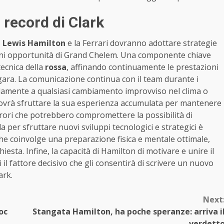
 record di Clark
,
Lewis Hamilton
e la Ferrari dovranno adottare strategie
gni opportunità di Grand Chelem. Una componente chiave
tecnica della
rossa
, affinando continuamente le prestazioni
i gara. La comunicazione continua con il team durante i
damente a qualsiasi cambiamento improvviso nel clima o
n dovrà sfruttare la sua esperienza accumulata per mantenere
rrori che potrebbero compromettere la possibilità di
a per sfruttare nuovi sviluppi tecnologici e strategici è
che coinvolge una preparazione fisica e mentale ottimale,
esta. Infine, la capacità di Hamilton di motivare e unire il
il fattore decisivo che gli consentirà di scrivere un nuovo
ark.
Next
oc
Stangata Hamilton, ha poche speranze: arriva i
verdett