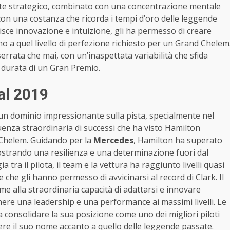
ente strategico, combinato con una concentrazione mentale
con una costanza che ricorda i tempi d’oro delle leggende
nisce innovazione e intuizione, gli ha permesso di creare
no a quel livello di perfezione richiesto per un Grand Chelem
errata che mai, con un’inaspettata variabilità che sfida
a durata di un Gran Premio.
 al 2019
n dominio impressionante sulla pista, specialmente nel
uenza straordinaria di successi che ha visto Hamilton
 Chelem. Guidando per la
Mercedes
, Hamilton ha superato
ostrando una resilienza e una determinazione fuori dal
 tra il pilota, il team e la vettura ha raggiunto livelli quasi
 che gli hanno permesso di avvicinarsi al record di Clark. Il
e alla straordinaria capacità di adattarsi e innovare
re una leadership e una performance ai massimi livelli. Le
 consolidare la sua posizione come uno dei migliori piloti
ere il suo nome accanto a quello delle leggende passate.