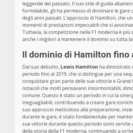
leggende del passato. Il suo stile di guida altam
formidabile, gli ha permesso di dominare le gare 
degli anni passati. L’approccio di Hamilton, che u
momenti di prestazioni impeccabili che si avvicina
Tuttavia, la competizione nella F1 moderna è più s
anche i migliori a mantenere il dominio su tutta l
Il dominio di Hamilton fino
Dal suo debutto,
Lewis Hamilton
ha dimostrato u
periodo fino al 2019, che si distingue per una seq
conquistare gran parte delle sue vittorie e Grand
ostacoli che molti pensavano insormontabili, dim
comune. Questo è stato un periodo in cui la sinergia
ineguagliabili, contribuendo a creare gare iconiche
suo approccio meticoloso alla preparazione, insiem
durante le gare, è stato fondamentale per mantene
sue vittorie durante questo periodo sono servite a
della storia della F1 moderna, continuando a scriv