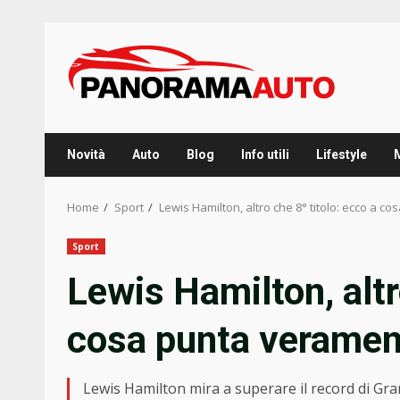
Skip
to
content
Novità
Auto
Blog
Info utili
Lifestyle
Home
Sport
Lewis Hamilton, altro che 8° titolo: ecco a c
Sport
Lewis Hamilton, altr
cosa punta verament
Lewis Hamilton mira a superare il record di Grand