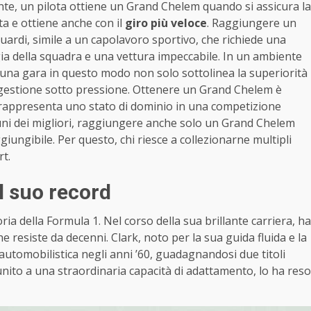
te, un pilota ottiene un Grand Chelem quando si assicura la
ta e ottiene anche con il
giro più veloce
. Raggiungere un
ardi, simile a un capolavoro sportivo, che richiede una
egia della squadra e una vettura impeccabile. In un ambiente
 una gara in questo modo non solo sottolinea la superiorità
di gestione sotto pressione. Ottenere un Grand Chelem è
 rappresenta uno stato di dominio in una competizione
alcuni dei migliori, raggiungere anche solo un Grand Chelem
iungibile. Per questo, chi riesce a collezionarne multipli
t.
il suo record
ia della Formula 1. Nel corso della sua brillante carriera, ha
he resiste da decenni. Clark, noto per la sua guida fluida e la
automobilistica negli anni ’60, guadagnandosi due titoli
 unito a una straordinaria capacità di adattamento, lo ha reso