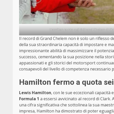
Hamilton punta agli 8 Grand Chelem di Cl
Il record di Grand Chelem non è solo un riflesso 
della sua straordinaria capacità di impostare e m
impressionante abilità di massimizzare il potenzial
successo, cementando la sua posizione nella storia
appassionati e gli storici del motorsport continu
consapevoli del livello di competenza necessario p
Hamilton fermo a quota se
Lewis Hamilton
, con le sue eccezionali capacità
Formula 1
a essersi avvicinato al record di Clark
una cifra significativa che sottolinea la sua maestri
impresa, Hamilton ha dimostrato di poter eguagliar