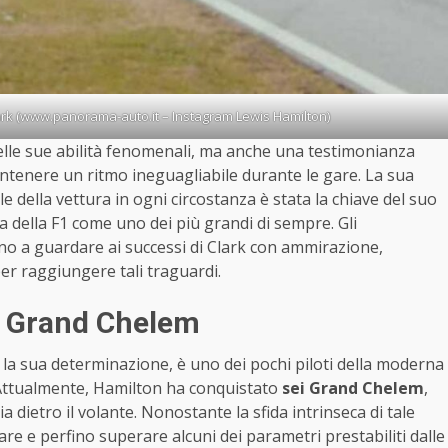
ark (www.panorama-auto.it – Instagram Lewis Hamilton)
delle sue abilità fenomenali, ma anche una testimonianza
antenere un ritmo ineguagliabile durante le gare. La sua
e della vettura in ogni circostanza è stata la chiave del suo
 della F1 come uno dei più grandi di sempre. Gli
ano a guardare ai successi di Clark con ammirazione,
er raggiungere tali traguardi.
i Grand Chelem
 e la sua determinazione, è uno dei pochi piloti della moderna
. Attualmente, Hamilton ha conquistato
sei Grand Chelem
,
a dietro il volante. Nonostante la sfida intrinseca di tale
e e perfino superare alcuni dei parametri prestabiliti dalle