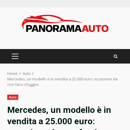
Skip
to
content
PRIMARY
MENU
Home
Auto
Mercedes, un modello è in vendita a 25.000 euro: occasione da
non farsi sfuggire
Auto
Mercedes, un modello è in
vendita a 25.000 euro: