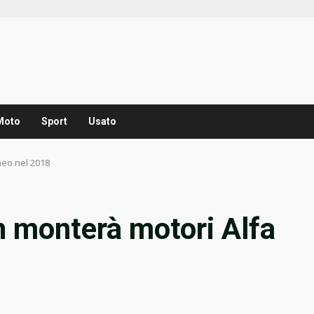
Moto
Sport
Usato
meo nel 2018
n monterà motori Alfa