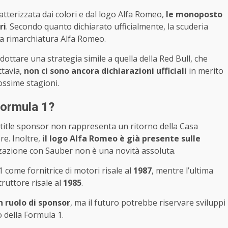
tterizzata dai colori e dal logo Alfa Romeo,
le monoposto
ri
. Secondo quanto dichiarato ufficialmente, la scuderia
na rimarchiatura Alfa Romeo.
ottare una strategia simile a quella della Red Bull, che
ttavia,
non ci sono ancora dichiarazioni ufficiali
in merito
ossime stagioni.
Formula 1?
title sponsor non rappresenta un ritorno della Casa
e. Inoltre,
il logo Alfa Romeo è già presente sulle
zzazione con Sauber non è una novità assoluta.
 come fornitrice di motori risale al
1987
, mentre l’ultima
ruttore risale al
1985
.
n ruolo di sponsor
, ma il futuro potrebbe riservare sviluppi
o della Formula 1.