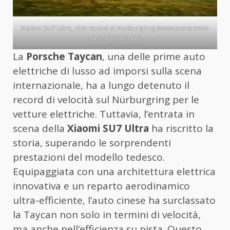
Xiaomi SU7 Ultra, che record al Nurburgring (www.panorama-
auto.it – X Lei Jun)
La
Porsche Taycan
, una delle prime auto
elettriche di lusso ad imporsi sulla scena
internazionale, ha a lungo detenuto il
record di velocità sul Nürburgring per le
vetture elettriche. Tuttavia, l’entrata in
scena della
Xiaomi SU7 Ultra
ha riscritto la
storia, superando le sorprendenti
prestazioni del modello tedesco.
Equipaggiata con una architettura elettrica
innovativa e un reparto aerodinamico
ultra-efficiente, l’auto cinese ha surclassato
la Taycan non solo in termini di velocità,
ma anche nell’efficienza su pista. Questo