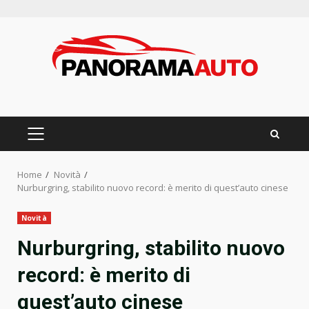
Skip
to
content
PRIMARY
MENU
Home
Novità
Nurburgring, stabilito nuovo record: è merito di quest’auto cinese
Novità
Nurburgring, stabilito nuovo
record: è merito di
quest’auto cinese