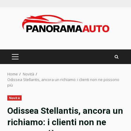
Skip
to
content
PRIMARY
MENU
Home
Novità
Odissea Stellantis, ancora un richiamo: i clienti non ne possono
più
Novità
Odissea Stellantis, ancora un
richiamo: i clienti non ne