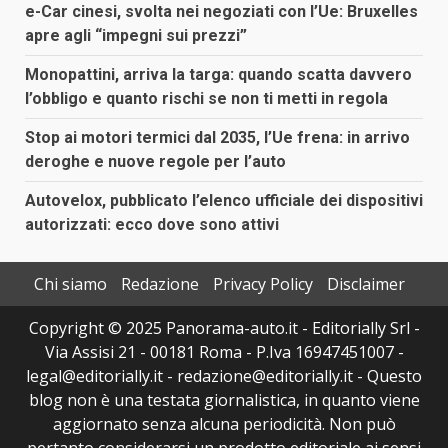
e-Car cinesi, svolta nei negoziati con l’Ue: Bruxelles
apre agli “impegni sui prezzi”
Monopattini, arriva la targa: quando scatta davvero
l’obbligo e quanto rischi se non ti metti in regola
Stop ai motori termici dal 2035, l’Ue frena: in arrivo
deroghe e nuove regole per l’auto
Autovelox, pubblicato l’elenco ufficiale dei dispositivi
autorizzati: ecco dove sono attivi
Chi siamo
Redazione
Privacy Policy
Disclaimer
Copyright © 2025 Panorama-auto.it - Editorially Srl -
Via Assisi 21 - 00181 Roma - P.Iva 16947451007 -
legal@editorially.it - redazione@editorially.it - Questo
blog non è una testata giornalistica, in quanto viene
aggiornato senza alcuna periodicità. Non può
pertanto considerarsi un prodotto editoriale ai sensi