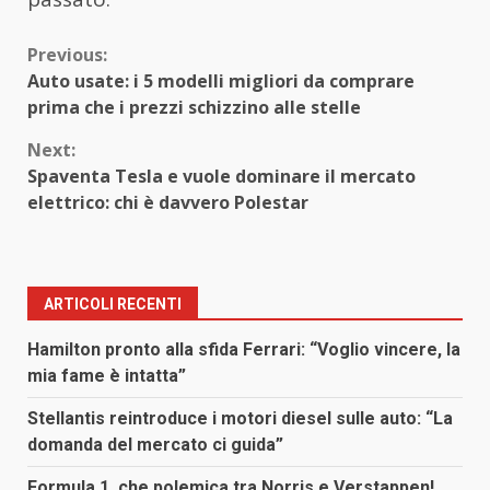
Continue
Previous:
Auto usate: i 5 modelli migliori da comprare
Reading
prima che i prezzi schizzino alle stelle
Next:
Spaventa Tesla e vuole dominare il mercato
elettrico: chi è davvero Polestar
ARTICOLI RECENTI
Hamilton pronto alla sfida Ferrari: “Voglio vincere, la
mia fame è intatta”
Stellantis reintroduce i motori diesel sulle auto: “La
domanda del mercato ci guida”
Formula 1, che polemica tra Norris e Verstappen!